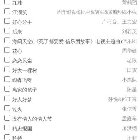
黄鹤翔
九妹
周华健&张纪中&胡军&黄晓明&小虫
江湖笑
卢巧音、王力宏
好心分手
刘若英
后来
信乐团
海阔天空(《死了都要爱-信乐团故事》电视主题曲)
周华健
花心
老狼
恋恋风尘
田震
好大一棵树
小虎队
蝴蝶飞呀
陈星
离家的孩子
孙悦&邰正宵
好人好梦
张信哲
过火
孟庭苇
没有情人的情人节
屠洪纲
精忠报国
王菲
矜持