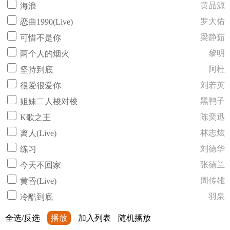
黄品源
海浪
罗大佑
恋曲1990(Live)
梁静茹
可惜不是你
黎明
两个人的烟火
阿杜
坚持到底
刘若英
很爱很爱你
黑鸭子
姐妹二人梭对梭
陈奕迅
K歌之王
林志炫
离人(Live)
刘德华
练习
张德兰
今天不回家
周传雄
黄昏(Live)
羽泉
冷酷到底
全选/反选
播放
加入列表
随机播放