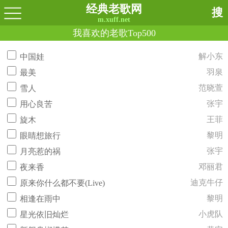
经典老歌网
搜
m.xuff.net
我喜欢的老歌Top500
解小东
中国娃
羽泉
最美
范晓萱
雪人
张宇
用心良苦
王菲
旋木
黎明
眼睛想旅行
张宇
月亮惹的祸
邓丽君
夜来香
迪克牛仔
原来你什么都不要(Live)
黎明
相逢在雨中
小虎队
星光依旧灿烂