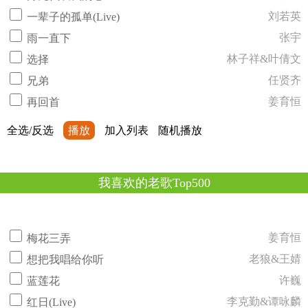
刘若英
一辈子的孤单(Live)
张宇
雨一直下
林子祥&叶倩文
选择
任贤齐
兄弟
姜育恒
再回首
全选/反选
播放
加入列表
随机播放
我喜欢的老歌Top500
姜育恒
梅花三弄
老狼&王婧
想把我唱给你听
许巍
蓝莲花
李克勤&谭咏麟
红日(Live)