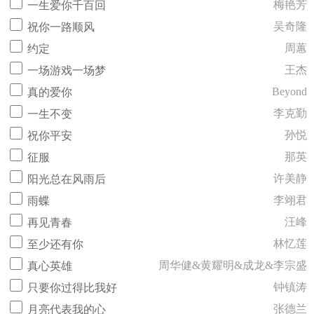
梅艳芳
一生爱你千百回
吴奇隆
祝你一路顺风
周蕙
约定
王杰
一场游戏一场梦
Beyond
真的爱你
李克勤
一生不变
孙悦
祝你平安
那英
征服
许美静
阳光总在风雨后
李翊君
雨蝶
汪峰
再见青春
林忆莲
至少还有你
周华健&黄耀明&成龙&李宗盛
真心英雄
钟镇涛
只要你过得比我好
张德兰
月亮代表我的心