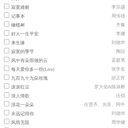
李宗盛
寂寞难耐
周传雄
记事本
齐豫
橄榄树
李娜
好人一生平安
刘德华
来生缘
陶喆
寂寞的季节
孟庭苇
风中有朵雨做的云
张学友
每天爱你多一些(Live)
邰正宵
九百九十九朵玫瑰
罗大佑&陈淑桦
滚滚红尘
伍佰
浪人情歌
任贤齐、光良、阿牛
浪花一朵朵
刘德华
永远记得你
周华健
风雨无阻