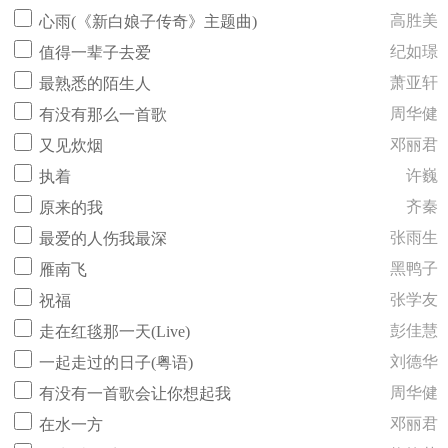
高胜美
心雨(《新白娘子传奇》主题曲)
纪如璟
值得一辈子去爱
萧亚轩
最熟悉的陌生人
周华健
有没有那么一首歌
邓丽君
又见炊烟
许巍
执着
齐秦
原来的我
张雨生
最爱的人伤我最深
黑鸭子
雁南飞
张学友
祝福
彭佳慧
走在红毯那一天(Live)
刘德华
一起走过的日子(粤语)
周华健
有没有一首歌会让你想起我
邓丽君
在水一方