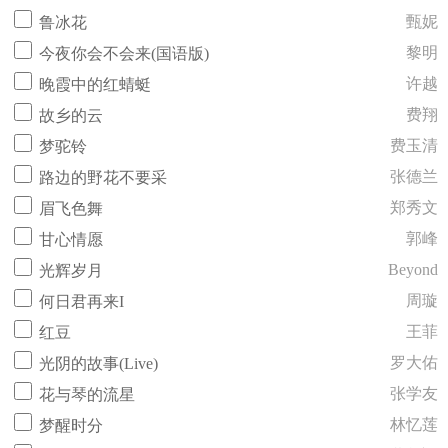
甄妮
鲁冰花
黎明
今夜你会不会来(国语版)
许越
晚霞中的红蜻蜓
费翔
故乡的云
费玉清
梦驼铃
张德兰
路边的野花不要采
郑秀文
眉飞色舞
郭峰
甘心情愿
Beyond
光辉岁月
周璇
何日君再来I
王菲
红豆
罗大佑
光阴的故事(Live)
张学友
花与琴的流星
林忆莲
梦醒时分