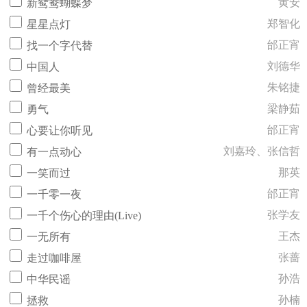
黄安
新鸳鸯蝴蝶梦
郑智化
星星点灯
邰正宵
找一个字代替
刘德华
中国人
朱铭捷
曾经最美
梁静茹
勇气
邰正宵
心要让你听见
刘嘉玲、张信哲
有一点动心
那英
一笑而过
邰正宵
一千零一夜
张学友
一千个伤心的理由(Live)
王杰
一无所有
张蔷
走过咖啡屋
孙浩
中华民谣
孙楠
拯救