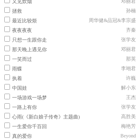
邓丽君
又见炊烟
孙楠
拯救
周华健&品冠&李宗盛
最近比较烦
齐秦
夜夜夜夜
张学友
只想一生跟你走
邓丽君
那天晚上遇见你
那英
一笑而过
李翊君
雨蝶
许巍
执着
解小东
中国娃
王杰
一场游戏一场梦
张学友
一路上有你
高胜美
心雨(《新白娘子传奇》主题曲)
梅艳芳
一生爱你千百回
Beyond
真的爱你