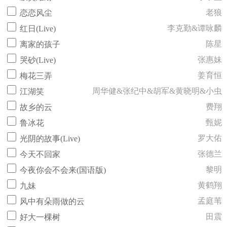
老狼
恋恋风尘
李克勤&谭咏麟
红日(Live)
陈星
离家的孩子
张惠妹
哭砂(Live)
姜育恒
梅花三弄
周华健&张纪中&胡军&黄晓明&小虫
江湖笑
费翔
故乡的云
甄妮
鲁冰花
罗大佑
光阴的故事(Live)
张德兰
今天不回家
黎明
今夜你会不会来(国语版)
黄鹤翔
九妹
孟庭苇
风中有朵雨做的云
田震
好大一棵树