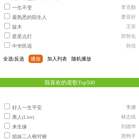
李克勤
一生不变
萧亚轩
最熟悉的陌生人
王菲
旋木
郑智化
星星点灯
孙浩
中华民谣
全选/反选
播放
加入列表
随机播放
我喜欢的老歌Top500
李娜
好人一生平安
林志炫
离人(Live)
刘德华
来生缘
黑鸭子
姐妹二人梭对梭