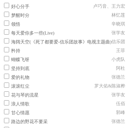
卢巧音、王力宏
好心分手
林忆莲
梦醒时分
辛晓琪
领悟
张学友
每天爱你多一些(Live)
信乐团
海阔天空(《死了都要爱-信乐团故事》电视主题曲)
王菲
矜持
小虎队
蝴蝶飞呀
阿杜
坚持到底
张德兰
爱的礼物
罗大佑&陈淑桦
滚滚红尘
张学友
花与琴的流星
伍佰
浪人情歌
郭峰
甘心情愿
张德兰
路边的野花不要采