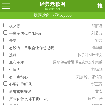
经典老歌网
搜
m.xuff.net
我喜欢的老歌Top500
邓丽君
夜来香
刘若英
一辈子的孤单(Live)
羽泉
最美
周华健
有没有一首歌会让你想起我
林子祥&叶倩文
选择
周华健&黄耀明&成龙&李宗盛
真心英雄
刘德华
中国人
刘嘉玲、张信哲
有一点动心
邰正宵
心要让你听见
黄安
新鸳鸯蝴蝶梦
迪克牛仔
原来你什么都不要(Live)