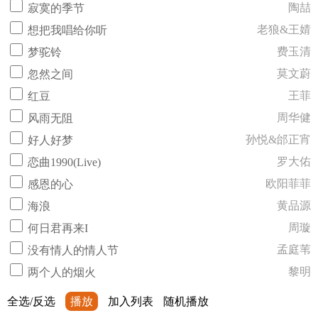
陶喆
寂寞的季节
老狼&王婧
想把我唱给你听
费玉清
梦驼铃
莫文蔚
忽然之间
王菲
红豆
周华健
风雨无阻
孙悦&邰正宵
好人好梦
罗大佑
恋曲1990(Live)
欧阳菲菲
感恩的心
黄品源
海浪
周璇
何日君再来I
孟庭苇
没有情人的情人节
黎明
两个人的烟火
全选/反选
播放
加入列表
随机播放