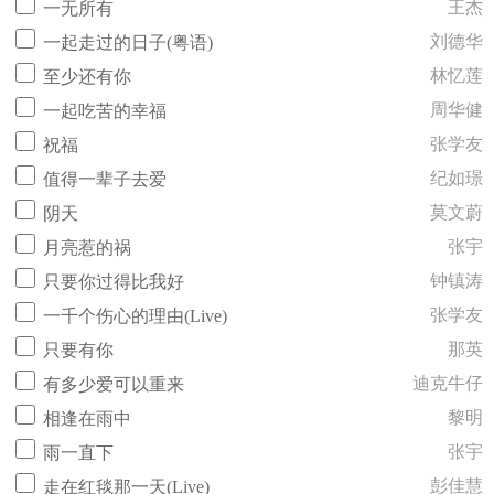
王杰
一无所有
刘德华
一起走过的日子(粤语)
林忆莲
至少还有你
周华健
一起吃苦的幸福
张学友
祝福
纪如璟
值得一辈子去爱
莫文蔚
阴天
张宇
月亮惹的祸
钟镇涛
只要你过得比我好
张学友
一千个伤心的理由(Live)
那英
只要有你
迪克牛仔
有多少爱可以重来
黎明
相逢在雨中
张宇
雨一直下
彭佳慧
走在红毯那一天(Live)