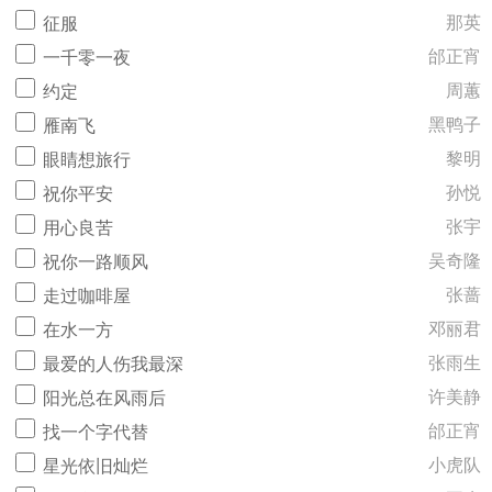
那英
征服
邰正宵
一千零一夜
周蕙
约定
黑鸭子
雁南飞
黎明
眼睛想旅行
孙悦
祝你平安
张宇
用心良苦
吴奇隆
祝你一路顺风
张蔷
走过咖啡屋
邓丽君
在水一方
张雨生
最爱的人伤我最深
许美静
阳光总在风雨后
邰正宵
找一个字代替
小虎队
星光依旧灿烂