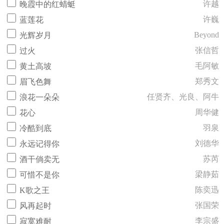
许越
晚霞中的红蜻蜓
许巍
蓝莲花
Beyond
光辉岁月
张信哲
过火
毛阿敏
黄土高坡
郑秀文
眉飞色舞
任贤齐、光良、阿牛
浪花一朵朵
周华健
花心
羽泉
冷酷到底
刘德华
永远记得你
苏芮
酒干倘卖无
梁静茹
可惜不是你
陈奕迅
K歌之王
张国荣
风再起时
李宗盛
寂寞难耐